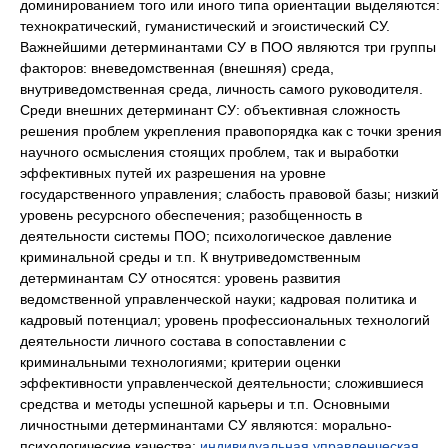
доминированием того или иного типа ориентации выделяются:
технократический, гуманистический и эгоистический СУ.
Важнейшими детерминантами СУ в ПОО являются три группы
факторов: вневедомственная (внешняя) среда,
внутриведомственная среда, личность самого руководителя.
Среди внешних детерминант СУ: объективная сложность
решения проблем укрепления правопорядка как с точки зрения
научного осмысления стоящих проблем, так и выработки
эффективных путей их разрешения на уровне
государственного управления; слабость правовой базы; низкий
уровень ресурсного обеспечения; разобщенность в
деятельности системы ПОО; психологическое давление
криминальной среды и т.п. К внутриведомственным
детерминантам СУ относятся: уровень развития
ведомственной управленческой науки; кадровая политика и
кадровый потенциал; уровень профессиональных технологий
деятельности личного состава в сопоставлении с
криминальными технологиями; критерии оценки
эффективности управленческой деятельности; сложившиеся
средства и методы успешной карьеры и т.п. Основными
личностными детерминантами СУ являются: морально-
психологические качества;
индивидуальная управленческая